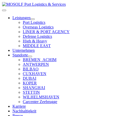
Zum
Inhalt
Toggle
springen
Navigation
Leistungen
Port Logistics
Overseas Logistics
LINER & PORT AGENCY
Defense Logistics
High & Heavy
MIDDLE EAST
Unternehmen
Standorte
BREMEN_ACHIM
ANTWERPEN
BILBAO
CUXHAVEN
DUBAI
KOPER
SHANGHAI
STETTIN
WILHELMSHAVEN
Carcenter Zeebrugge
Karriere
Nachhaltigkeit
Presse