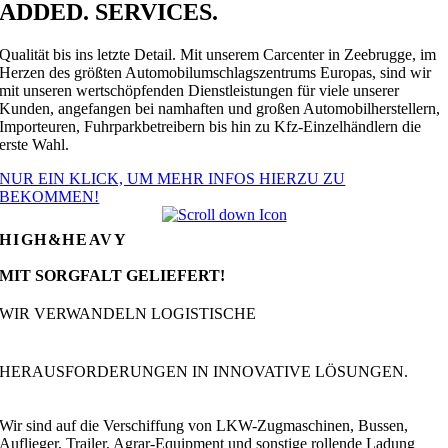
ADDED. SERVICES.
Qualität bis ins letzte Detail. Mit unserem Carcenter in Zeebrugge, im
Herzen des größten Automobilumschlagszentrums Europas, sind wir
mit unseren wertschöpfenden Dienstleistungen für viele unserer
Kunden, angefangen bei namhaften und großen Automobilherstellern,
Importeuren, Fuhrparkbetreibern bis hin zu Kfz-Einzelhändlern die
erste Wahl.
NUR EIN KLICK, UM MEHR INFOS HIERZU ZU
BEKOMMEN!
HIGH&HEAVY
MIT SORGFALT GELIEFERT!
WIR VERWANDELN LOGISTISCHE
HERAUSFORDERUNGEN IN INNOVATIVE LÖSUNGEN.
Wir sind auf die Verschiffung von LKW-Zugmaschinen, Bussen,
Auflieger, Trailer, Agrar-Equipment und sonstige rollende Ladung