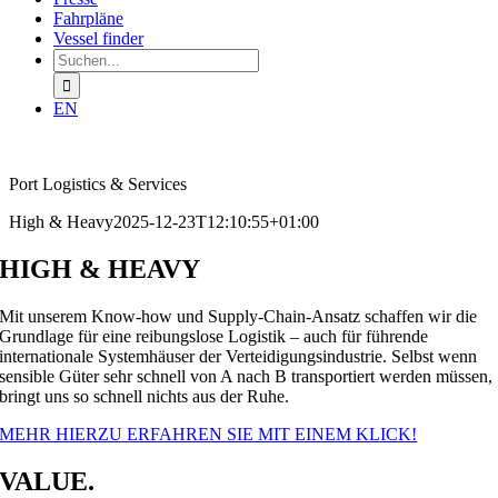
Fahrpläne
Vessel finder
Suchen
nach:
EN
Port Logistics & Services
High & Heavy
2025-12-23T12:10:55+01:00
HIGH & HEAVY
Mit unserem Know-how und Supply-Chain-Ansatz schaffen wir die
Grundlage für eine reibungslose Logistik – auch für führende
internationale Systemhäuser der Verteidigungsindustrie. Selbst wenn
sensible Güter sehr schnell von A nach B transportiert werden müssen,
bringt uns so schnell nichts aus der Ruhe.
MEHR HIERZU ERFAHREN SIE MIT EINEM KLICK!
VALUE.