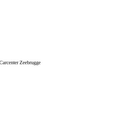
Carcenter Zeebrugge