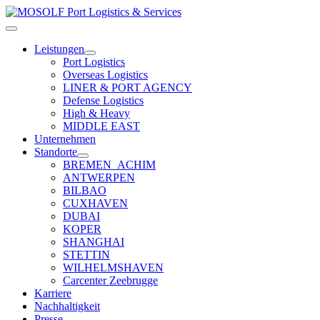
Zum
Inhalt
Toggle
springen
Navigation
Leistungen
Port Logistics
Overseas Logistics
LINER & PORT AGENCY
Defense Logistics
High & Heavy
MIDDLE EAST
Unternehmen
Standorte
BREMEN_ACHIM
ANTWERPEN
BILBAO
CUXHAVEN
DUBAI
KOPER
SHANGHAI
STETTIN
WILHELMSHAVEN
Carcenter Zeebrugge
Karriere
Nachhaltigkeit
Presse