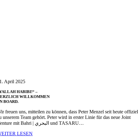
1. April 2025
YALLAH HABIBI!“ –
ERZLICH WILLKOMMEN
N BOARD.
ir freuen uns, mitteilen zu können, dass Peter Menzel seit heute offiziel
u unserem Team gehört. Peter wird in erster Linie für das neue Joint
Venture mit Bahri | البحري und TASARU…
WEITER LESEN