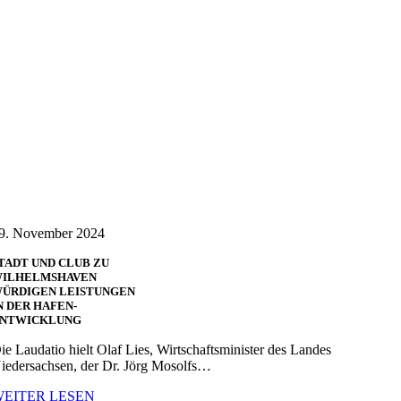
9. November 2024
TADT UND CLUB ZU
ILHELMSHAVEN
ÜRDIGEN LEISTUNGEN
N DER HAFEN-
NTWICKLUNG
ie Laudatio hielt Olaf Lies, Wirtschaftsminister des Landes
iedersachsen, der Dr. Jörg Mosolfs…
WEITER LESEN