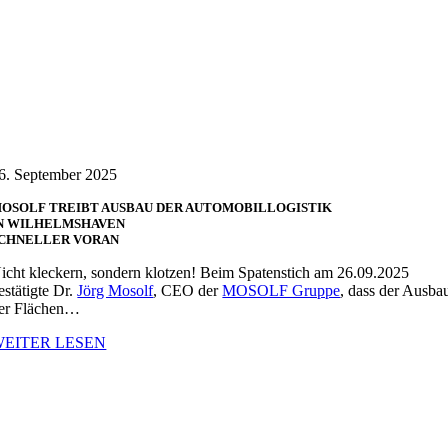
6. September 2025
OSOLF TREIBT AUSBAU DER AUTOMOBILLOGISTIK
N WILHELMSHAVEN
CHNELLER VORAN
icht kleckern, sondern klotzen! Beim Spatenstich am 26.09.2025
estätigte Dr.
Jörg Mosolf
, CEO der
MOSOLF Gruppe
, dass der Ausba
er Flächen…
WEITER LESEN