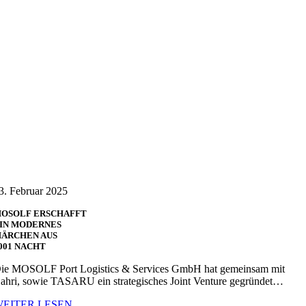
3. Februar 2025
OSOLF ERSCHAFFT
IN MODERNES
ÄRCHEN AUS
001 NACHT
ie MOSOLF Port Logistics & Services GmbH hat gemeinsam mit
ahri, sowie TASARU ein strategisches Joint Venture gegründet…
WEITER LESEN