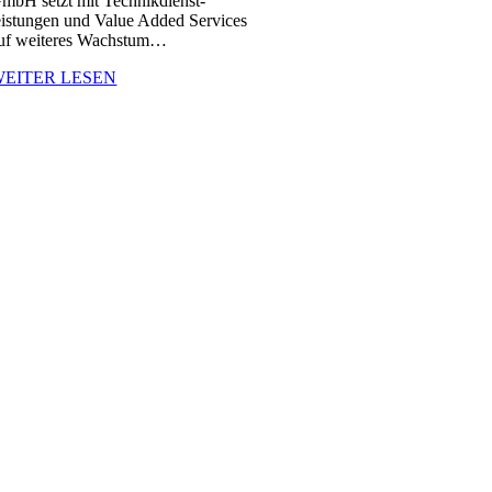
mbH setzt mit Technikdienst-
eistungen und Value Added Services
uf weiteres Wachstum…
WEITER LESEN