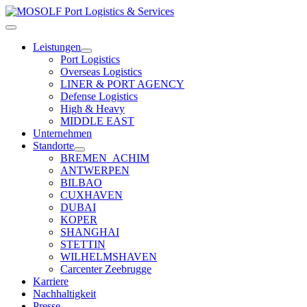
Zum
Inhalt
Toggle
springen
Navigation
Leistungen
Port Logistics
Overseas Logistics
LINER & PORT AGENCY
Defense Logistics
High & Heavy
MIDDLE EAST
Unternehmen
Standorte
BREMEN_ACHIM
ANTWERPEN
BILBAO
CUXHAVEN
DUBAI
KOPER
SHANGHAI
STETTIN
WILHELMSHAVEN
Carcenter Zeebrugge
Karriere
Nachhaltigkeit
Presse