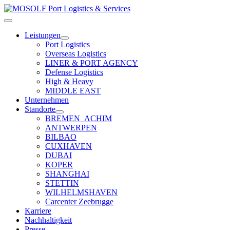
Zum
Inhalt
Toggle
springen
Navigation
Leistungen
Port Logistics
Overseas Logistics
LINER & PORT AGENCY
Defense Logistics
High & Heavy
MIDDLE EAST
Unternehmen
Standorte
BREMEN_ACHIM
ANTWERPEN
BILBAO
CUXHAVEN
DUBAI
KOPER
SHANGHAI
STETTIN
WILHELMSHAVEN
Carcenter Zeebrugge
Karriere
Nachhaltigkeit
Presse