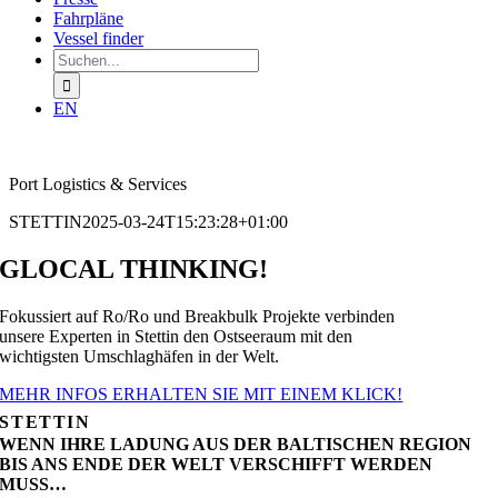
Fahrpläne
Vessel finder
Suchen
nach:
EN
Port Logistics & Services
STETTIN
2025-03-24T15:23:28+01:00
GLOCAL
THINKING!
Fokussiert auf Ro/Ro und Breakbulk Projekte verbinden
unsere Experten in Stettin den Ostseeraum mit den
wichtigsten Umschlaghäfen in der Welt.
MEHR INFOS ERHALTEN SIE MIT EINEM KLICK!
STETTIN
WENN IHRE LADUNG AUS DER BALTISCHEN REGION
BIS ANS ENDE DER WELT VERSCHIFFT WERDEN
MUSS…