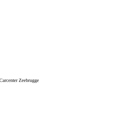
Carcenter Zeebrugge