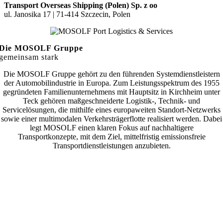
Transport Overseas Shipping (Polen) Sp. z
oo
ul. Janosika 17 | 71-414 Szczecin, Polen
Die MOSOLF Gruppe
gemeinsam stark
Die MOSOLF Gruppe gehört zu den führenden Systemdienstleistern
der Automobilindustrie in Europa. Zum
Leistungsspektrum des 1955
gegründeten Familienunternehmens mit Hauptsitz in Kirchheim unter
Teck gehören
maßgeschneiderte Logistik-, Technik- und
Servicelösungen, die mithilfe eines europaweiten Standort-Netzwerks
s
owie einer multimodalen Verkehrsträgerflotte realisiert werden. Dabei
legt MOSOLF einen klaren Fokus auf
nachhaltigere
Transportkonzepte, mit dem Ziel, mittelfristig emissionsfreie
Transportdienstleistungen anzubieten.