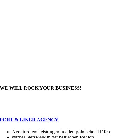
WE WILL ROCK YOUR BUSINESS!
UNSER DIENSTLEISTUNGSSPEKTRUM
PORT & LINER AGENCY
Agenturdienstleistungen in allen polnischen Häfen
starkes Netzwerk in der baltischen Region