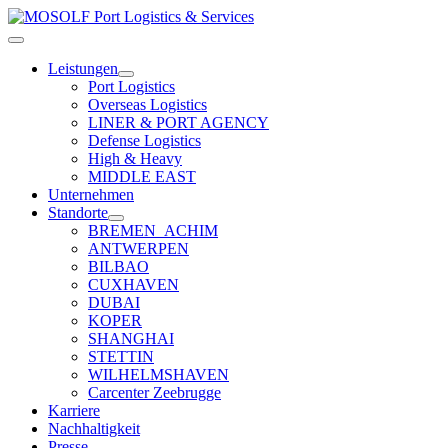
Zum
Inhalt
Toggle
springen
Navigation
Leistungen
Port Logistics
Overseas Logistics
LINER & PORT AGENCY
Defense Logistics
High & Heavy
MIDDLE EAST
Unternehmen
Standorte
BREMEN_ACHIM
ANTWERPEN
BILBAO
CUXHAVEN
DUBAI
KOPER
SHANGHAI
STETTIN
WILHELMSHAVEN
Carcenter Zeebrugge
Karriere
Nachhaltigkeit
Presse