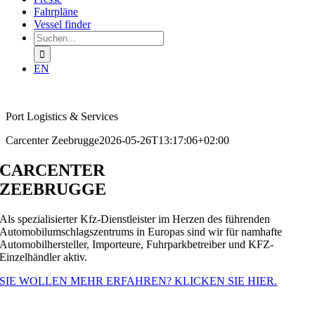
Fahrpläne
Vessel finder
Suchen
nach:
EN
Port Logistics & Services
Carcenter Zeebrugge
2026-05-26T13:17:06+02:00
CARCENTER
ZEEBRUGGE
Als spezialisierter Kfz-Dienstleister im Herzen des führenden
Automobilumschlagszentrums in Europas sind wir für namhafte
Automobilhersteller, Importeure, Fuhrparkbetreiber und KFZ-
Einzelhändler aktiv.
SIE WOLLEN MEHR ERFAHREN? KLICKEN SIE HIER.